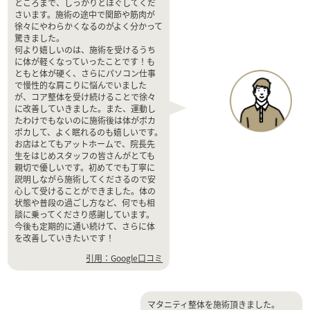
ところまで、しっかりとほぐしてくだ
さいます。施術の途中で関節や筋肉が
徐々にやわらかくなるのがよく分かって
驚きました。
何より嬉しいのは、施術を受けるうち
に体が軽くなっていったことです！も
ともと体が硬く、さらにパソコン仕事
で慢性的な肩こりに悩んでいました
が、コア整体を受け続けることで徐々
に改善していきました。また、運動し
たわけでもないのに施術後は体がポカ
ポカして、よく眠れるのも嬉しいです。
お店はとてもアットホームで、院長先
生をはじめスタッフの皆さんがとても
親切で優しいです。初めてでも丁寧に
説明しながら施術してくださるので安
心して受けることができました。体の
状態や普段の過ごし方など、何でも相
談に乗ってくださり感謝しています。
今後も定期的に通い続けて、さらに体
を改善していきたいです！
引用：Google口コミ
マタニティ整体を施術頂きました。