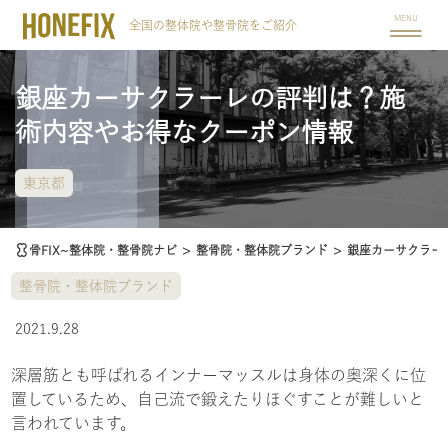
MENU
全国の整体院や整骨院をご紹介
銀座カーサクラーレの評判は？施
術内容やお得なクーポン情報
東京都
骨FIX~整体院・整骨院ナビ
>
整骨院・整体院ブランド
>
銀座カーサクラー
整骨院・整体院ブランド
2021.9.28
深層筋とも呼ばれるインナーマッスルは身体の奥深くに位
置しているため、自己流で鍛えたりほぐすことが難しいと
言われています。