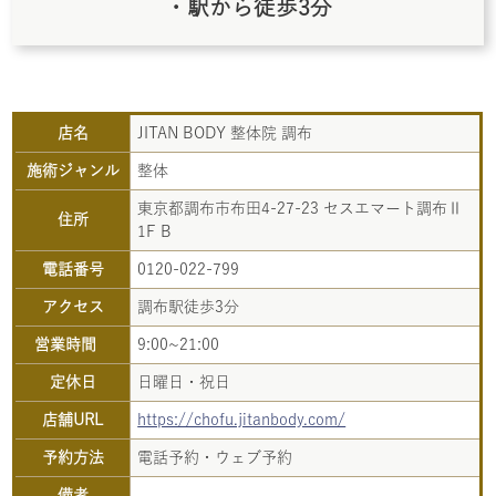
・駅から徒歩3分
店名
JITAN BODY 整体院 調布
施術ジャンル
整体
東京都調布市布田4-27-23 セスエマート調布Ⅱ
住所
1F B
電話番号
0120-022-799
アクセス
調布駅徒歩3分
営業時間
9:00~21:00
定休日
日曜日・祝日
店舗URL
https://chofu.jitanbody.com/
予約方法
電話予約・ウェブ予約
備考