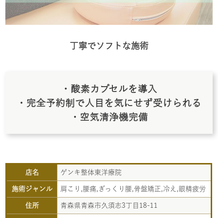
丁寧でソフトな施術
・酸素カプセルを導入
・完全予約制で人目を気にせず受けられる
・空気清浄機完備
店名
ゲンキ整体東洋療院
施術ジャンル
肩こり,腰痛,ぎっくり腰,骨盤矯正,冷え,眼精疲労
住所
青森県青森市久須志3丁目18-11