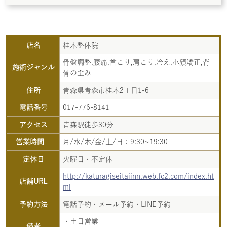
店名
桂木整体院
骨盤調整,腰痛,首こり,肩こり,冷え,小顔矯正,背
施術ジャンル
骨の歪み
住所
青森県青森市桂木2丁目1-6
電話番号
017-776-8141
アクセス
青森駅徒歩30分
営業時間
月/水/木/金/土/日：9:30~19:30
定休日
火曜日・不定休
http://katuragiseitaiinn.web.fc2.com/index.ht
店舗URL
ml
予約方法
電話予約・メール予約・LINE予約
・土日営業
備考