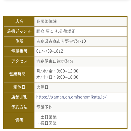
店名
我慢整体院
施術ジャンル
腰痛,肩こり,骨盤矯正
住所
青森県青森市大野金沢4-10
電話番号
017-739-1812
アクセス
青森駅東口徒歩34分
月/水/金：9:00~12:00
営業時間
木/土/日：9:00~18:00
定休日
火曜日
店舗URL
https://gaman.on.omisenomikata.jp/
予約方法
電話予約
・土日営業
備考
・祝日営業