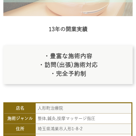
13年の開業実績
・豊富な施術内容
・訪問(出張)施術対応
・完全予約制
店名
人形町治療院
施術ジャンル
整体,鍼灸,按摩マッサージ指圧
住所
埼玉県鴻巣市人形1-8-2