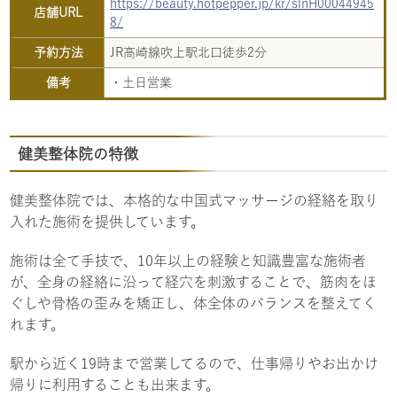
https://beauty.hotpepper.jp/kr/slnH00044945
店舗URL
8/
予約方法
JR高崎線吹上駅北口徒歩2分
備考
・土日営業
健美整体院の特徴
健美整体院では、本格的な中国式マッサージの経絡を取り
入れた施術を提供しています。
施術は全て手技で、10年以上の経験と知識豊富な施術者
が、全身の経絡に沿って経穴を刺激することで、筋肉をほ
ぐしや骨格の歪みを矯正し、体全体のバランスを整えてく
れます。
駅から近く19時まで営業してるので、仕事帰りやお出かけ
帰りに利用することも出来ます。