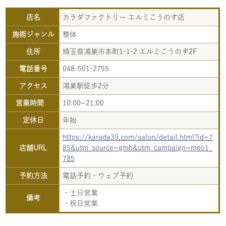
店名
カラダファクトリー エルミこうのす店
施術ジャンル
整体
住所
埼玉県鴻巣市本町1-1-2 エルミこうのす2F
電話番号
048-501-2755
アクセス
鴻巣駅徒歩2分
営業時間
10:00~21:00
定休日
年始
https://karada39.com/salon/detail.html?id=7
店舗URL
85&utm_source=gmb&utm_campaign=meo1_
785
予約方法
電話予約・ウェブ予約
・土日営業
備考
・祝日営業