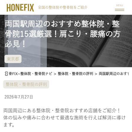
MENU
全国の整体院や整骨院をご紹介
両国駅周辺のおすすめ整体院・整
骨院15選厳選！肩こり・腰痛の方
必見！
東京都
骨FIX~整体院・整骨院ナビ
>
整体院・整骨院の評判
>
両国駅周辺のおすす
整体院・整骨院の評判
2026年7月27日
両国周辺にある整体院・整骨院おすすめ店舗をご紹介！
体の悩みや痛みに合わせて最適な施術を行えば解消に導け
ます。