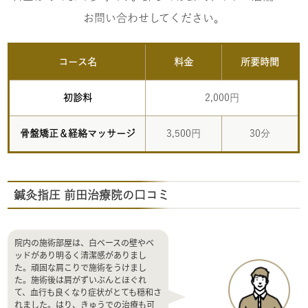
お問い合わせしてください。
コース名
料金
所要時間
初診料
2,000円
骨盤矯正＆経絡マッサージ
3,500円
30分
鍼灸指圧 前田治療院の口コミ
院内の施術部屋は、白ベースの壁やベ
ッドがあり明るく清潔感がありまし
た。頑固な肩こりで施術をうけまし
た。施術後は肩がずいぶんとほぐれ
て、血行も良くなり症状がとても穏和さ
れました。はり、きゅうでの治療も可