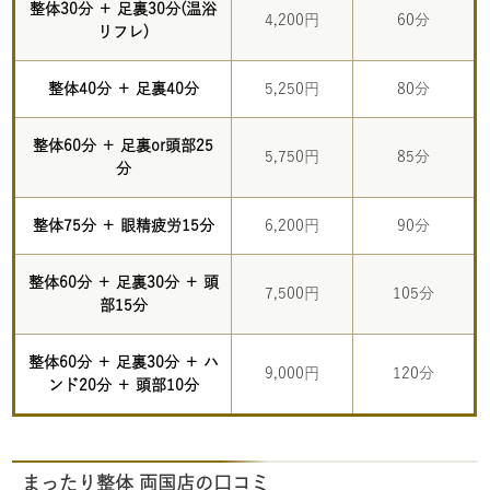
整体30分 ＋ 足裏30分(温浴
4,200円
60分
リフレ)
整体40分 ＋ 足裏40分
5,250円
80分
整体60分 ＋ 足裏or頭部25
5,750円
85分
分
整体75分 ＋ 眼精疲労15分
6,200円
90分
整体60分 ＋ 足裏30分 ＋ 頭
7,500円
105分
部15分
整体60分 ＋ 足裏30分 ＋ ハ
9,000円
120分
ンド20分 ＋ 頭部10分
まったり整体 両国店の口コミ