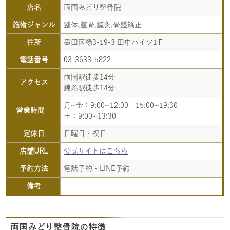
店名
両国みどり整骨院
施術ジャンル
整体,整骨,鍼灸,骨盤矯正
住所
墨田区緑3-19-3 田中ハイツ1Ｆ
電話番号
03-3633-5822
両国駅徒歩14分
アクセス
錦糸駅徒歩14分
月~金：9:00~12:00 15:00~19:30
営業時間
土：9:00~13:30
定休日
日曜日・祝日
店舗URL
公式サイトはこちら
予約方法
電話予約・LINE予約
備考
両国みどり整骨院の特徴