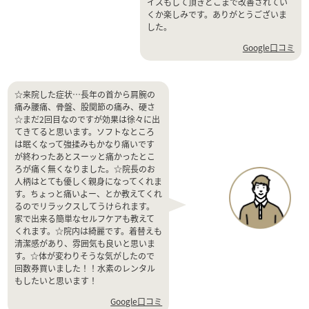
イスもして頂きどこまで改善されてい
くか楽しみです。ありがとうございま
した。
Google口コミ
☆来院した症状…長年の首から肩腕の
痛み腰痛、骨盤、股関節の痛み、硬さ
☆まだ2回目なのですが効果は徐々に出
てきてると思います。ソフトなところ
は眠くなって強揉みもかなり痛いです
が終わったあとスーッと痛かったとこ
ろが痛く無くなりました。☆院長のお
人柄はとても優しく親身になってくれま
す。ちょっと痛いよー、とか教えてくれ
るのでリラックスしてうけられます。
家で出来る簡単なセルフケアも教えて
くれます。☆院内は綺麗です。着替えも
清潔感があり、雰囲気も良いと思いま
す。☆体が変わりそうな気がしたので
回数券買いました！！水素のレンタル
もしたいと思います！
Google口コミ