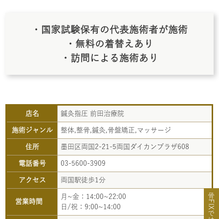
・国家試験保有の代表施術者が施術
・無料の着替えあり
・訪問による施術あり
店名
鍼灸指圧 前田治療院
施術ジャンル
整体,整骨,鍼灸,骨盤矯正,マッサージ
住所
墨田区両国2-21-5両国ダイカンプラザ608
電話番号
03-5600-3909
アクセス
両国駅徒歩1分
月~金：14:00~22:00
営業時間
日/祝：9:00~14:00