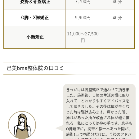
姿勢＆骨盤矯正
7,700円
40分
O脚・X脚矯正
9,900円
40分
11,000～27,500
小顔矯正
‐
円
己美bms整体院の口コミ
きっかけは骨盤矯正で通わせて頂きま
した。施術後、日頃の生活習慣に取り
入れて とわかりやすくアドバイスを
して頂きました。その後は体が辛くな
った時は駆け込みます。痛かった所、
痺れがあった所が改善され体が軽く慣
れる 私にとっては神の手です。息子も
O脚矯正に。携帯と指一本あった間が、
施術1回で携帯分だけに。今後のアドバ