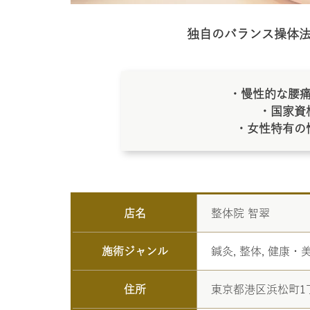
独自のバランス操体
・慢性的な腰
・国家資
・女性特有の
店名
整体院 智翠
施術ジャンル
鍼灸, 整体, 健康
住所
東京都港区浜松町1丁