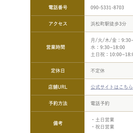
電話番号
090-5331-8703
アクセス
浜松町駅徒歩3分
月/火/木/金：9:30~
営業時間
水：9:30~18:00
土日祝：10:00~18:
定休日
不定休
店舗URL
公式サイトはこちら
予約方法
電話予約
・土日営業
備考
・祝日営業