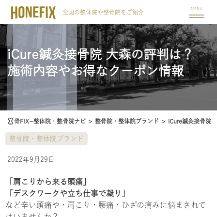
MENU
全国の整体院や整骨院をご紹介
iCure鍼灸接骨院 大森の評判は？
施術内容やお得なクーポン情報
骨FIX~整体院・整骨院ナビ
>
整骨院・整体院ブランド
>
iCure鍼灸接骨
整骨院・整体院ブランド
2022年9月29日
「肩こりから来る頭痛」
「デスクワークや立ち仕事で凝り」
など辛い頭痛や・肩こり・腰痛・ひざの痛みに悩まされて
はいませんか？