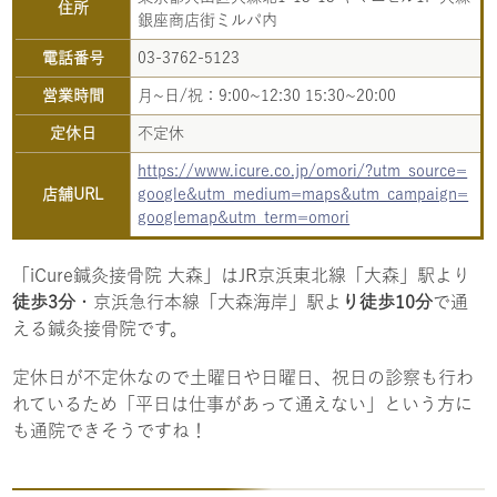
住所
銀座商店街ミルパ内
電話番号
03-3762-5123
営業時間
月~日/祝：9:00~12:30 15:30~20:00
定休日
不定休
https://www.icure.co.jp/omori/?utm_source=
店舗URL
google&utm_medium=maps&utm_campaign=
googlemap&utm_term=omori
「iCure鍼灸接骨院 大森」はJR京浜東北線「大森」駅より
徒歩3分
・京浜急行本線「大森海岸」駅よ
り徒歩10分
で通
える鍼灸接骨院です。
定休日が不定休なので土曜日や日曜日、祝日の診察も行わ
れているため「平日は仕事があって通えない」という方に
も通院できそうですね！