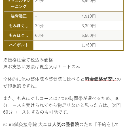
マッスルトレ
20分
3,960円
ーニング
猫背矯正
–
4,510円
もみほぐし
30分
3,300円
もみほぐし
60分
5,500円
ハイボルト
–
1,760円
※価格は全て税込み価格
※お支払い方法は現金又はカードのみ
全体的に他の整体院や整骨院に比べると
料金価格が安い
の
が印象的ですね。
また、もみほぐしコースは2つの時間帯が選べるため、30
分コースを受けられてから物足りないと思った方は、次回
60分コースにするのも可能です。
iCure鍼灸接骨院 大森は
人気の整骨院
のため「予約をして