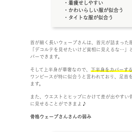
・着痩せしやすい
・かわいらしい服が似合う
・タイトな服が似合う
首が細く長いウェーブさんは、首元が詰まった
「デコルテを見せたいけど貧相に見えるな…」
バーできます。
そして上半身が華奢なので、
下半身をカバーす
ワンピースが特に似合うと言われており、足首
ます。
また、ウエストとヒップにかけて差が出やすい
に見せることができまよ♪
骨格ウェーブさんさんの弱み