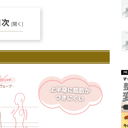
目次
[
開く
]