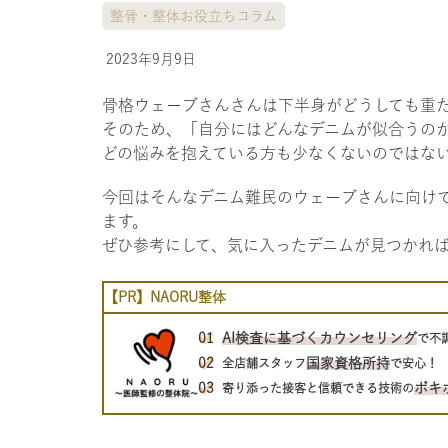
整骨・整体お役立ちコラム
2023年9月9日
骨格ウェーブさんさんは下半身がどうしても重
そのため、「自分にはどんなデニムが似合うの
どの悩みを抱えている方も少なくないのではな
今回はそんなデニム難民のウェーブさんに向け
ます。
ぜひ参考にして、気に入ったデニムが見つかれ
【PR】NAORU整体
AI検査に基づくカウンセリング
で不
国家資格所持
全店舗スタッフ
で安心！
ボキ
寄り添った接客と信頼できる技術の