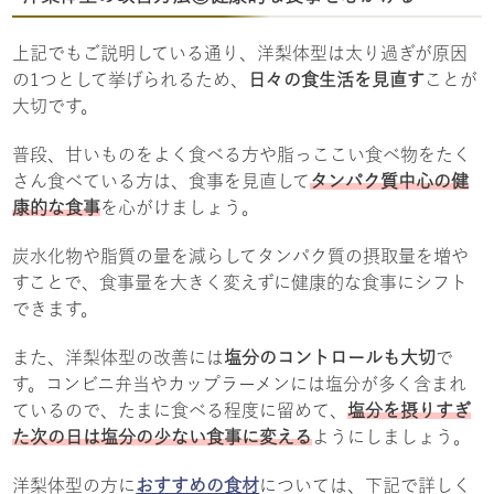
上記でもご説明している通り、洋梨体型は太り過ぎが原因
の1つとして挙げられるため、
日々の食生活を見直す
ことが
大切です。
普段、甘いものをよく食べる方や脂っここい食べ物をたく
さん食べている方は、食事を見直して
タンパク質中心の健
康的な食事
を心がけましょう。
炭水化物や脂質の量を減らしてタンパク質の摂取量を増や
すことで、食事量を大きく変えずに健康的な食事にシフト
できます。
また、洋梨体型の改善には
塩分のコントロールも大切
で
す。コンビニ弁当やカップラーメンには塩分が多く含まれ
ているので、たまに食べる程度に留めて、
塩分を摂りすぎ
た次の日は塩分の少ない食事に変える
ようにしましょう。
洋梨体型の方に
おすすめの食材
については、下記で詳しく