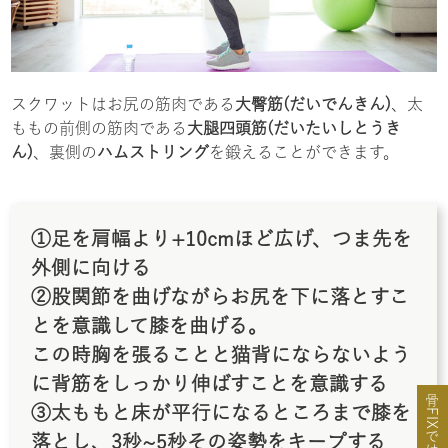
スクワットはお尻の筋肉である
大臀筋(だいでんきん)
、太
ももの前側の筋肉である
大腿四頭筋(だいたいしとうき
ん)
、裏側の
ハムストリング
を鍛えることができます。
①足を肩幅より+10cmほど広げ、つま先を
外側に向ける
②股関節を曲げながらお尻を下に落とすこ
とを意識して膝を曲げる。
この時胸を張ることと猫背にならないよう
に背筋をしっかり伸ばすことを意識する
③太ももと床が平行になるところまで膝を
落とし、3秒~5秒その姿勢をキープする