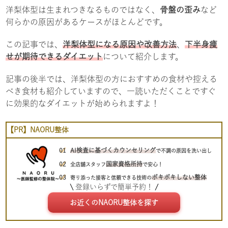
洋梨体型は生まれつきなるものではなく、
骨盤の歪み
など
何らかの原因があるケースがほとんどです。
この記事では、
洋梨体型になる原因や改善方法
、
下半身痩
せが期待できるダイエット
について紹介します。
記事の後半では、洋梨体型の方におすすめの食材や控える
べき食材も紹介していますので、一読いただくことですぐ
に効果的なダイエットが始められますよ！
【PR】NAORU整体
AI検査に基づくカウンセリング
で不調の原因を洗い出し
国家資格所持
全店舗スタッフ
で安心！
ボキボキしない整体
寄り添った接客と信頼できる技術の
登録いらずで簡単予約！
お近くのNAORU整体を探す