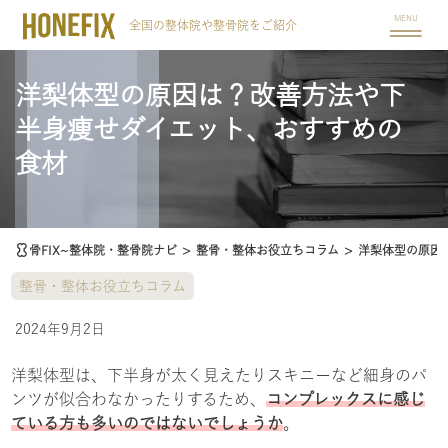
MENU
全国の整体院や整骨院をご紹介
洋梨体型の原因は？改善方法や下
半身痩せダイエット、おすすめの
食材
骨FIX~整体院・整骨院ナビ
>
整骨・整体お役立ちコラム
>
洋梨体型の原因
整骨・整体お役立ちコラム
2024年9月2日
洋梨体型は、下半身が太く見えたりスキニーなど細身のパ
ンツが似合わなかったりするため、
コンプレックスに感じ
ている方も多いのではないでしょうか
。